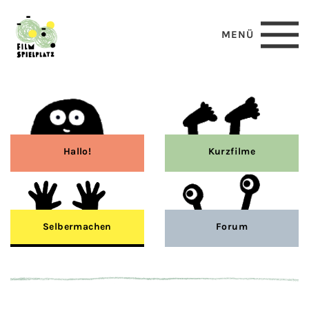
MENÜ
Hallo!
Kurzfilme
Selbermachen
Forum