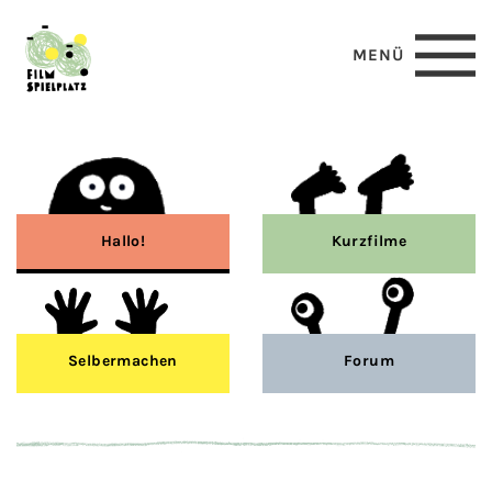
MENÜ
Hallo!
Kurzfilme
Selbermachen
Forum